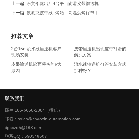
上一篇:
东莞邵鑫出厂4台平台防滑皮带输送机
下一篇:
铁氟龙皮带线+烤箱，高温烘烤好帮手
推荐文章
2台15m流水线输送机客户
皮带输送机出现皮带打滑的
现场安装
解决方案
皮带输送机胶面损伤的6大
流水线输送机灯管安装方式
原因
那种好？
联系我们
邵生 186-6658-2884（微信）
邮箱：sales@shaoxin-automation.com
dgsxzdh@163.com
联系QQ：690348507