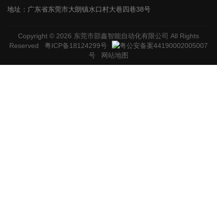
地址：广东省东莞市大朗镇水口村大巷四巷38号
Copyright © 2026
东莞市邵鑫智能自动化有限公司
All Rights
Reserved
粤ICP备18124299号
粤公安备案44190002005007
号
网站地图