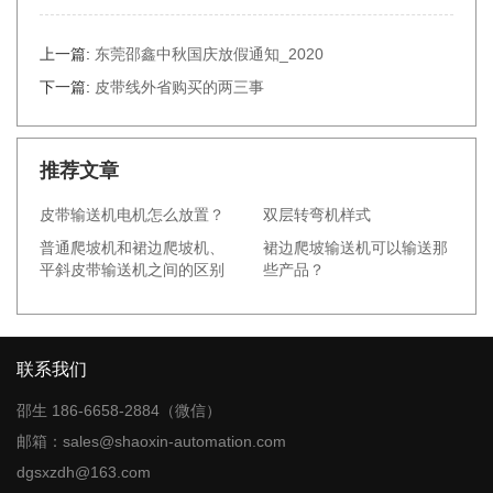
上一篇:
东莞邵鑫中秋国庆放假通知_2020
下一篇:
皮带线外省购买的两三事
推荐文章
皮带输送机电机怎么放置？
双层转弯机样式
普通爬坡机和裙边爬坡机、
裙边爬坡输送机可以输送那
平斜皮带输送机之间的区别
些产品？
联系我们
邵生 186-6658-2884（微信）
邮箱：sales@shaoxin-automation.com
dgsxzdh@163.com