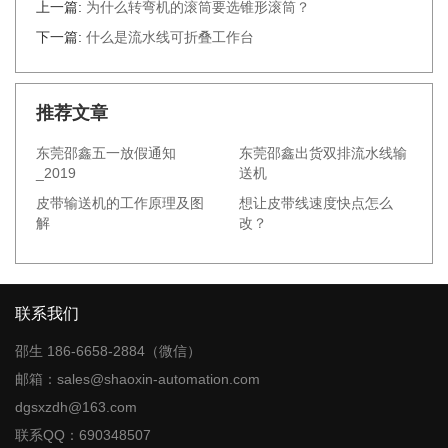
上一篇:
为什么转弯机的滚筒要选锥形滚筒？
下一篇:
什么是流水线可折叠工作台
推荐文章
东莞邵鑫五一放假通知
东莞邵鑫出货双排流水线输
_2019
送机
皮带输送机的工作原理及图
想让皮带线速度快点怎么
解
改？
联系我们
邵生 186-6658-2884（微信）
邮箱：sales@shaoxin-automation.com
dgsxzdh@163.com
联系QQ：690348507