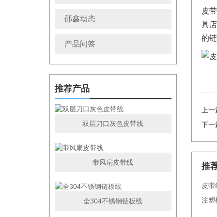
皮带
邵鑫动态
具店
的链
产品问答
推荐产品
上一
双层刀口灰色皮带线
下一
带风扇皮带线
推
皮带
注塑
全304不锈钢链板线