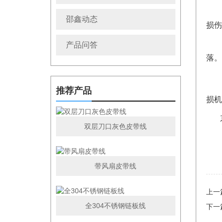
皮
邵鑫动态
损伤
1
产品问答
落。
2
3
推荐产品
损机
东莞
双层刀口灰色皮带线
带风扇皮带线
上一
全304不锈钢链板线
下一