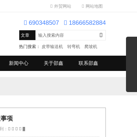
外贸网站
网站地图
690348507
18666582884
热门搜索：
皮带输送机
转弯机
爬坡机
新闻中心
关于邵鑫
联系邵鑫
意事项
到：