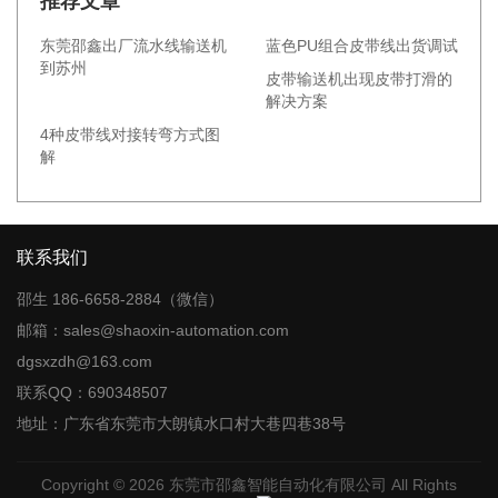
推荐文章
东莞邵鑫出厂流水线输送机
蓝色PU组合皮带线出货调试
到苏州
皮带输送机出现皮带打滑的
解决方案
4种皮带线对接转弯方式图
解
联系我们
邵生 186-6658-2884（微信）
邮箱：sales@shaoxin-automation.com
dgsxzdh@163.com
联系QQ：690348507
地址：广东省东莞市大朗镇水口村大巷四巷38号
Copyright © 2026
东莞市邵鑫智能自动化有限公司
All Rights