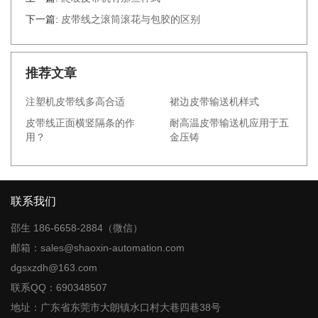
下一篇:
皮带线之滚筒滚花与包胶的区别
推荐文章
注塑机皮带线多高合适
裙边皮带输送机样式
皮带线正面横竖隔条的作
耐高温皮带输送机应用于五
用？
金压铸
联系我们
邵生 186-6658-2884（微信）
邮箱：sales@shaoxin-automation.com
dgsxzdh@163.com
联系QQ：690348507
地址：广东省东莞市大朗镇水口村大巷四巷38号