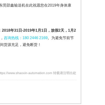
，东莞邵鑫输送机在此祝愿您在2019年身体康
：
2018年31日-2019年1月1日，放假2天，1月2
，
咨询热线：180 2446 2169
。为避免节前节
间货源充足，避免断货！
s://www.shaoxin-automation.com 转载请注明出处