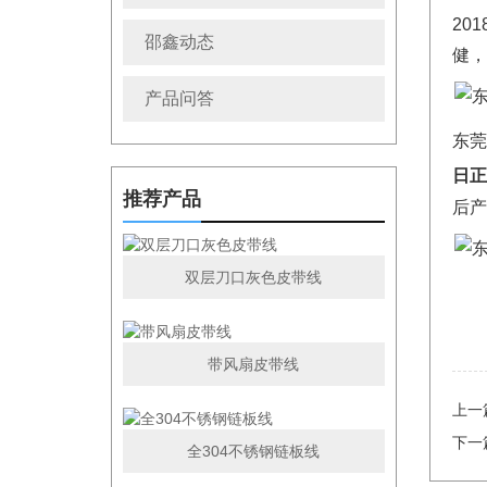
20
邵鑫动态
健，
产品问答
东莞
日正
推荐产品
后产
双层刀口灰色皮带线
带风扇皮带线
上一
下一
全304不锈钢链板线