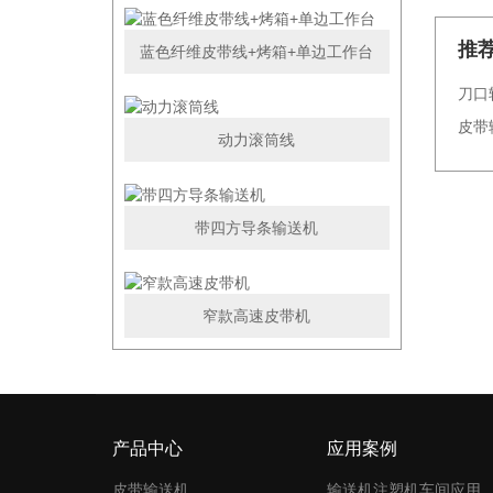
推
蓝色纤维皮带线+烤箱+单边工作台
刀口
皮带
动力滚筒线
带四方导条输送机
窄款高速皮带机
产品中心
应用案例
皮带输送机
输送机注塑机车间应用