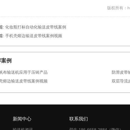
版权所有：http
篇:
化妆瓶打标自动化输送皮带线案例
篇:
手机壳熔边输送皮带线案例视频
荐案例
帆布输送机应用于压铸产品
防滑皮带
壳熔边输送皮带线案例视频
双层导流
新闻中心
联系我们
输送机资讯
邵生 186-6658-2884（微信）