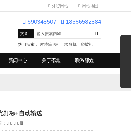
外贸网站
网站地图
690348507
18666582884
热门搜索：
皮带输送机
转弯机
爬坡机
新闻中心
关于邵鑫
联系邵鑫
光打标+自动输送
到：