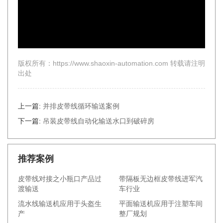
版权所有：https://www.shaoxin-automation.com 转载请注明
出处
上一篇:
并排皮带线循环输送案例
下一篇:
吊装皮带线自动化输送水口到破碎房
推荐案例
皮带线对接之小瓶口产品过
带隔板无边框皮带线进军汽
渡输送
车行业
流水线输送机应用于头盔生
平面输送机应用于注塑车间
产
整厂规划