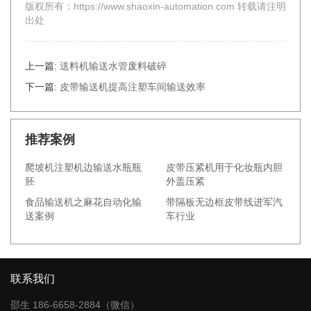
版权所有：https://www.shaoxin-automation.com 转载请注明
出处
上一篇:
送料机输送水管废料破碎
下一篇:
皮带输送机提高注塑车间输送效率
推荐案例
爬坡机注塑机边输送水瓶瓶
皮带压紧机用于化妆瓶内胆
胚
外盖压紧
食品输送机之麻花自动化输
带隔板无边框皮带线进军汽
送案例
车行业
联系我们
邵生 186-6658-2884（微信）