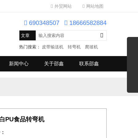
外贸网站
网站地图
690348507
18666582884
热门搜索：
皮带输送机
转弯机
爬坡机
新闻中心
关于邵鑫
联系邵鑫
白PU食品转弯机
介：