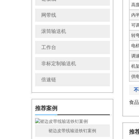
高度
网带线
内半
可调
滚筒输送机
转
电
工作台
调速
非标定制输送机
机
供
倍速链
不
食品
推荐案例
裙边皮带线输送铁钉案例
推