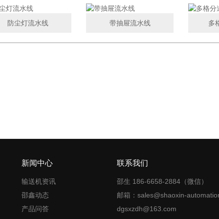
防尘灯流水线
带抽屉流水线
多
新闻中心
联系我们
输送机资讯
邵生 186-6658-2884（微信）
邵鑫动态
邮箱：sales@shaoxin-automatio
产品问答
dgsxzdh@163.com