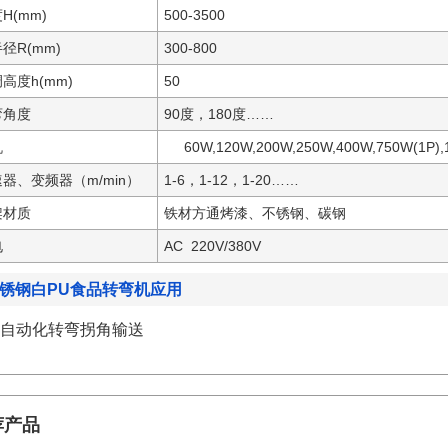
H(mm)
500-3500
径R(mm)
300-800
高度h(mm)
50
弯角度
90度，180度……
机
60W,120W,200W,250W,400W,750W(1P),1
器、变频器（m/min）
1-6，1-12，1-20……
架材质
铁材方通烤漆、不锈钢、碳钢
电
AC 220V/380V
锈钢白PU食品转弯机应用
自动化转弯拐角输送
荐产品