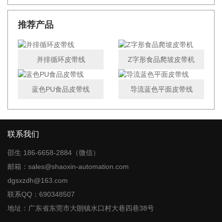
推荐产品
并排循环皮带线
Z字形食品爬坡皮带机
蓝色PU食品皮带线
导流蓝色平面皮带线
联系我们
邵生 186-6658-2884（微信）
邮箱：sales@shaoxin-automation.com
dgsxzdh@163.com
联系QQ：690348507
地址：广东省东莞市大朗镇水口村大巷四巷38号