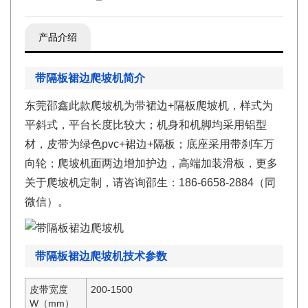
产品介绍
带隔板裙边爬坡机简介
东莞邵鑫此款爬坡机为带裙边+隔板爬坡机，样式为
平斜式，平台长度比较大；机身和机脚均采用铝型
材，皮带为绿色pvc+裙边+隔板；底座采用带刹车万
向轮；爬坡机面两边增加护边，高端加装滑板，更多
关于爬坡机定制，请咨询邵生：186-6658-2884（同
微信）。
带隔板裙边爬坡机技术参数
皮带宽度
200-1500
W（mm）