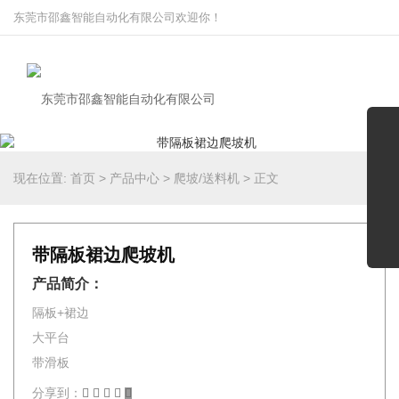
东莞市邵鑫智能自动化有限公司欢迎你！
现在位置:
首页
>
产品中心
>
爬坡/送料机
>
正文
带隔板裙边爬坡机
产品简介：
隔板+裙边
大平台
带滑板
分享到：