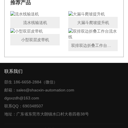
推荐产品
流水线输送机
大漏斗爬坡提升机
小型双层皮带机
双排双边折叠工作台流水线
联系我们
邵生 186-6658-2884（微信）
邮箱：sales@shaoxin-automation.com
dgsxzdh@163.com
联系QQ：690348507
地址：广东省东莞市大朗镇水口村大巷四巷38号