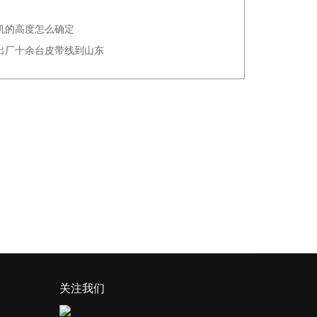
机的高度怎么确定
出厂十余台皮带线到山东
关注我们