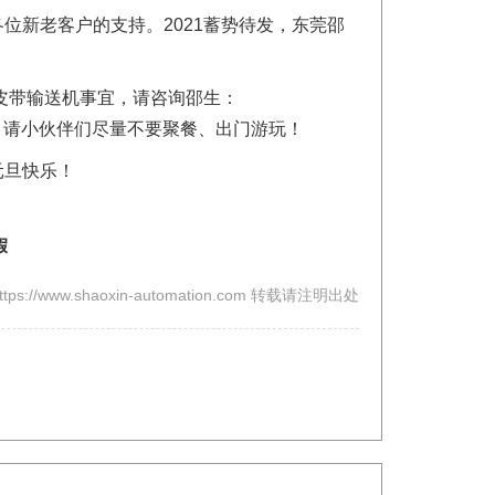
位新老客户的支持。2021蓄势待发，东莞邵
皮带输送机事宜，请咨询邵生：
冷，请小伙伴们尽量不要聚餐、出门游玩！
元旦快乐！
假
s://www.shaoxin-automation.com 转载请注明出处