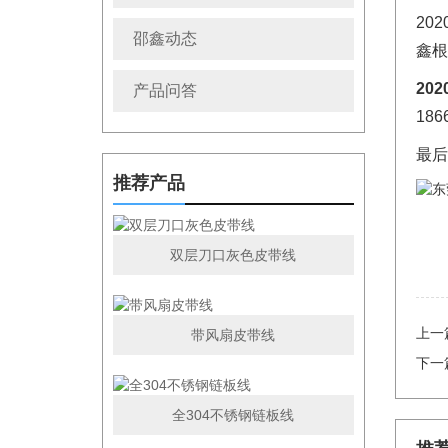
20
邵鑫动态
鑫根
20
产品问答
18
最后
推荐产品
双层刀口灰色皮带线
上一
带风扇皮带线
下一
全304不锈钢链板线