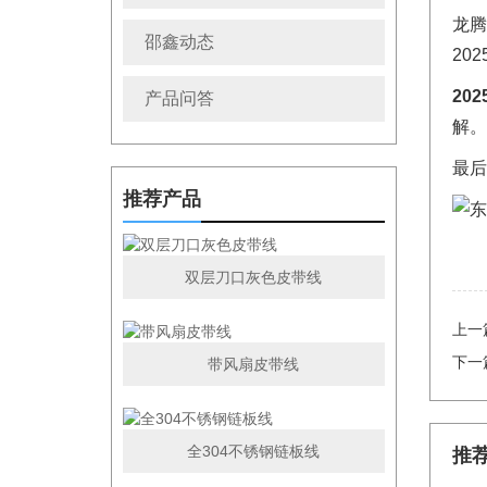
龙腾
邵鑫动态
20
20
产品问答
解。
最后
推荐产品
双层刀口灰色皮带线
上一
下一
带风扇皮带线
全304不锈钢链板线
推