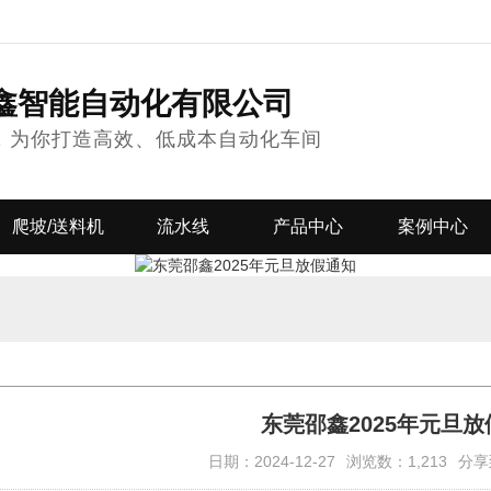
鑫智能自动化有限公司
，为你打造高效、低成本自动化车间
爬坡/送料机
流水线
产品中心
案例中心
东莞邵鑫2025年元旦
日期：2024-12-27
浏览数：1,213
分享