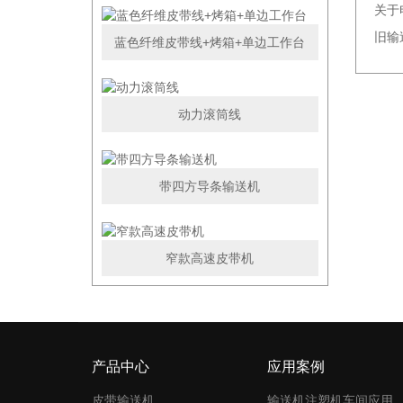
关于
旧输
蓝色纤维皮带线+烤箱+单边工作台
动力滚筒线
带四方导条输送机
窄款高速皮带机
产品中心
应用案例
皮带输送机
输送机注塑机车间应用