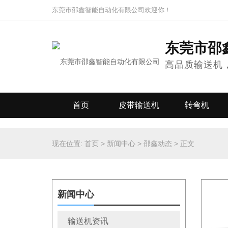
东莞市邵鑫智能自动化有限公司欢迎你！
东莞市邵
高品质输送机
首页
皮带输送机
转弯机
现在位置:
首页
>
新闻中心
>
邵鑫动态
>
正文
新闻中心
输送机资讯