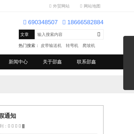
外贸网站
网站地图
690348507
18666582884
热门搜索：
皮带输送机
转弯机
爬坡机
新闻中心
关于邵鑫
联系邵鑫
放假通知
到：