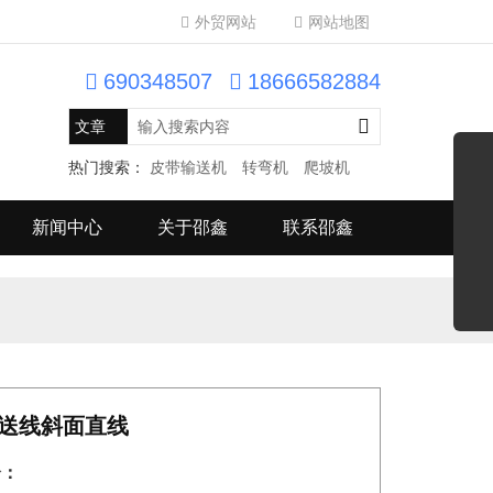
外贸网站
网站地图
690348507
18666582884
热门搜索：
皮带输送机
转弯机
爬坡机
新闻中心
关于邵鑫
联系邵鑫
送线斜面直线
介：