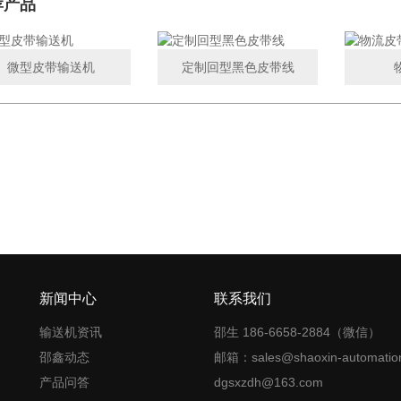
荐产品
微型皮带输送机
定制回型黑色皮带线
新闻中心
联系我们
输送机资讯
邵生 186-6658-2884（微信）
邵鑫动态
邮箱：sales@shaoxin-automatio
产品问答
dgsxzdh@163.com