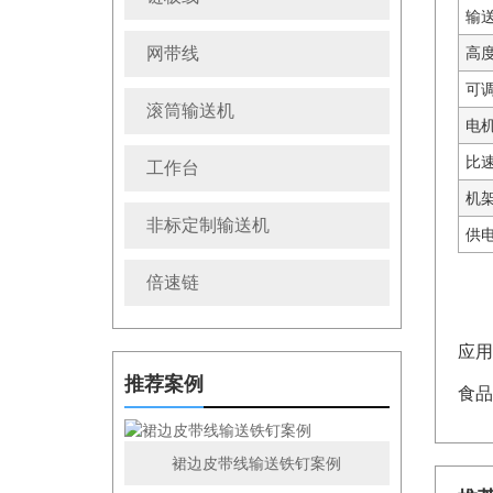
输送
网带线
高度
可调
滚筒输送机
电
比
工作台
机
非标定制输送机
供
倍速链
应用
推荐案例
食品
裙边皮带线输送铁钉案例