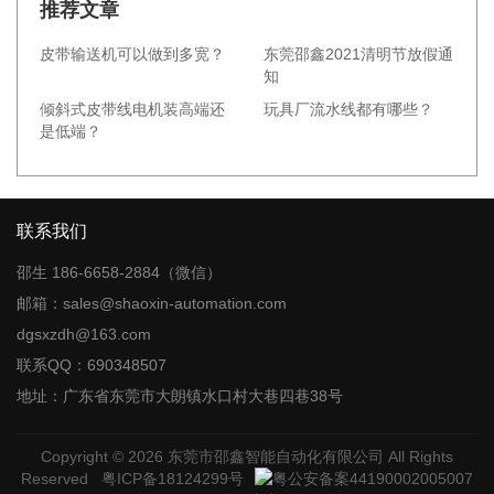
推荐文章
皮带输送机可以做到多宽？
东莞邵鑫2021清明节放假通
知
倾斜式皮带线电机装高端还
玩具厂流水线都有哪些？
是低端？
联系我们
邵生 186-6658-2884（微信）
邮箱：sales@shaoxin-automation.com
dgsxzdh@163.com
联系QQ：690348507
地址：广东省东莞市大朗镇水口村大巷四巷38号
Copyright © 2026
东莞市邵鑫智能自动化有限公司
All Rights
Reserved
粤ICP备18124299号
粤公安备案44190002005007